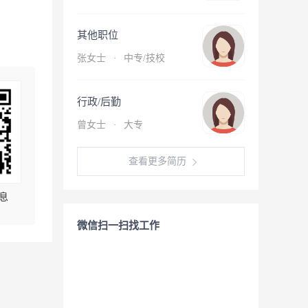
其他职位
张女士
·
中专/技校
行政/后勤
曾女士
·
大专
查看更多简历
息
微信扫一扫找工作