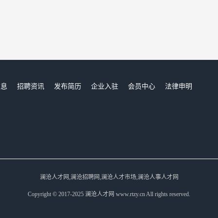
信息
招聘资讯
发布简历
企业入驻
会员中心
法律申明
们
澜沧人才网,澜沧招聘网,澜沧人才市场,澜沧人事人才网
Copyright © 2017-2025 澜沧人才网 www.rtzy.cn All rights reserved.