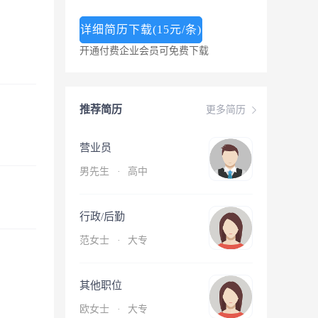
详细简历下载(15元/条)
开通付费企业会员可免费下载
推荐简历
更多简历
营业员
男先生
·
高中
行政/后勤
范女士
·
大专
其他职位
欧女士
·
大专